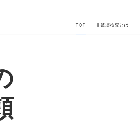
TOP
非破壊検査とは
の
頼